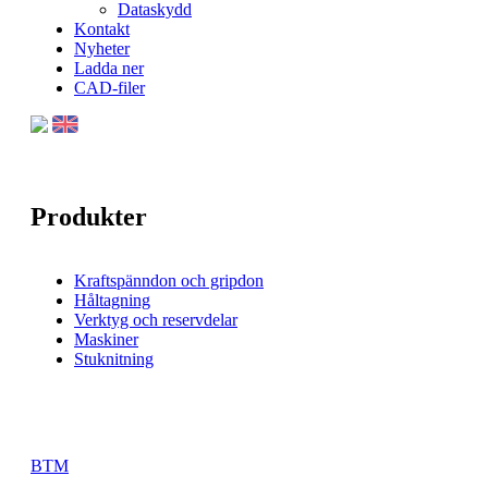
Dataskydd
Kontakt
Nyheter
Ladda ner
CAD-filer
Produkter
Kraftspänndon och gripdon
Håltagning
Verktyg och reservdelar
Maskiner
Stuknitning
BTM
BTM
BTM
BTM
BTM