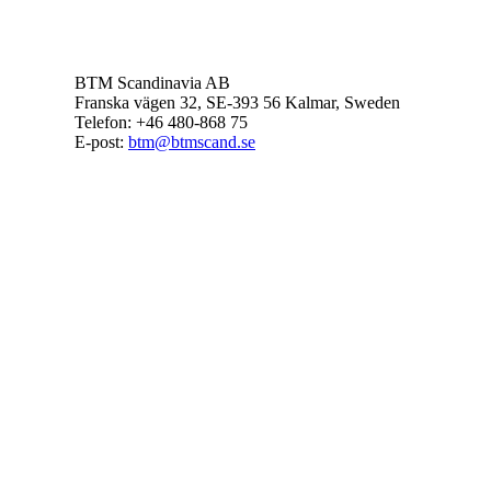
BTM
BTM
BTM
BTM Scandinavia AB
Franska vägen 32, SE-393 56 Kalmar, Sweden
Telefon: +46 480-868 75
E-post:
btm@btmscand.se