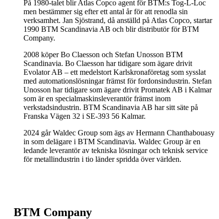
På 1980-talet blir Atlas Copco agent för BTM:s Tog-L-Loc
men bestämmer sig efter ett antal år för att renodla sin
verksamhet. Jan Sjöstrand, då anställd på Atlas Copco, startar
1990 BTM Scandinavia AB och blir distributör för BTM
Company.
2008 köper Bo Claesson och Stefan Unosson BTM
Scandinavia. Bo Claesson har tidigare som ägare drivit
Evolator AB – ett medelstort Karlskronaföretag som sysslat
med automationslösningar främst för fordonsindustrin. Stefan
Unosson har tidigare som ägare drivit Promatek AB i Kalmar
som är en specialmaskinsleverantör främst inom
verkstadsindustrin. BTM Scandinavia AB har sitt säte på
Franska Vägen 32 i SE-393 56 Kalmar.
2024 går Waldec Group som ägs av Hermann Chanthabouasy
in som delägare i BTM Scandinavia. Waldec Group är en
ledande leverantör av tekniska lösningar och teknisk service
för metallindustrin i tio länder spridda över världen.
BTM Company