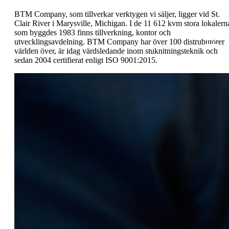
BTM Company, som tillverkar verktygen vi säljer, ligger vid St.
Clair River i Marysville, Michigan. I de 11 612 kvm stora lokalern
som byggdes 1983 finns tillverkning, kontor och
utvecklingsavdelning. BTM Company har över 100 distrubutörer
världen över, är idag värdsledande inom stuknitningsteknik och
sedan 2004 certifierat enligt ISO 9001:2015.