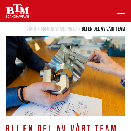
Start
>
Om BTM Scandinavia
>
Bli en del av vårt team
BLI EN DEL AV VÅRT TEAM