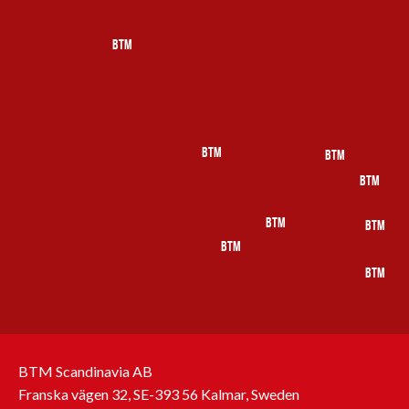
BTM
BTM
BTM
BTM
BTM
BTM
BTM
BTM
BTM Scandinavia AB
Franska vägen 32, SE-393 56 Kalmar, Sweden