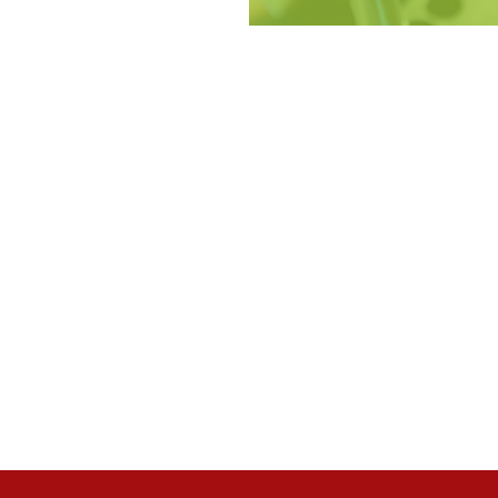
VERKTYG/
KRAFTSPÄNNDON OCH GRIPDON
RESERVDELAR
MASKINER