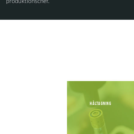
produktionschef.
STUKNITNING
HÅLTAGNING